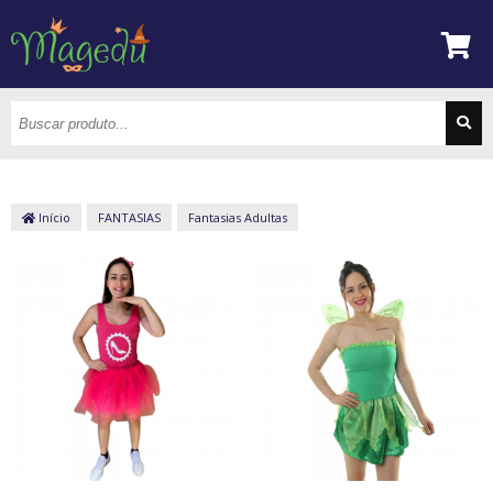
Início
FANTASIAS
Fantasias Adultas