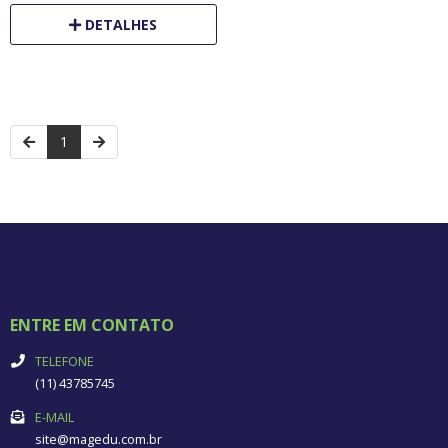
DETALHES
1
ENTRE EM CONTATO
TELEFONE
(11) 43785745
E-MAIL
site@magedu.com.br