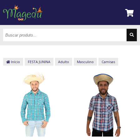
Início
FESTA JUNINA
Adulto
Masculino
Camisas